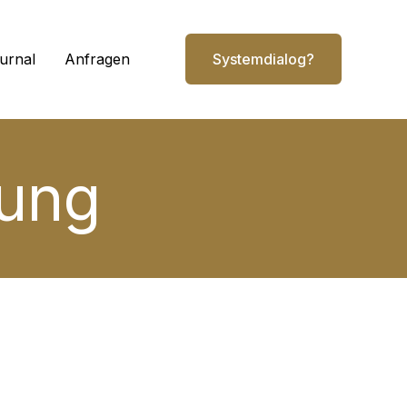
urnal
Anfragen
Systemdialog?
rung