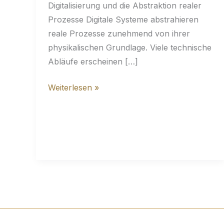
Digitalisierung und die Abstraktion realer
Prozesse Digitale Systeme abstrahieren
reale Prozesse zunehmend von ihrer
physikalischen Grundlage. Viele technische
Abläufe erscheinen […]
Wenn
Weiterlesen »
physikalisches
Verständnis
verloren
geht