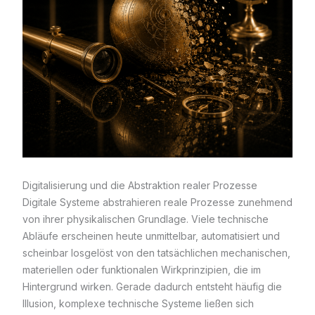
Digitalisierung und die Abstraktion realer Prozesse
Digitale Systeme abstrahieren reale Prozesse zunehmend
von ihrer physikalischen Grundlage. Viele technische
Abläufe erscheinen heute unmittelbar, automatisiert und
scheinbar losgelöst von den tatsächlichen mechanischen,
materiellen oder funktionalen Wirkprinzipien, die im
Hintergrund wirken. Gerade dadurch entsteht häufig die
Illusion, komplexe technische Systeme ließen sich