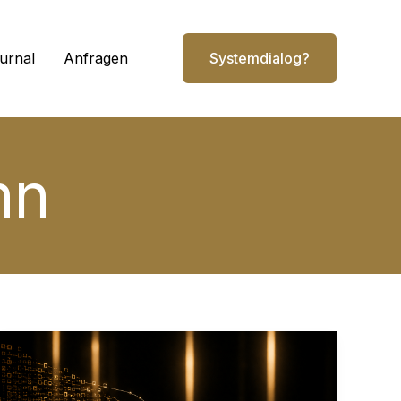
urnal
Anfragen
Systemdialog?
nn