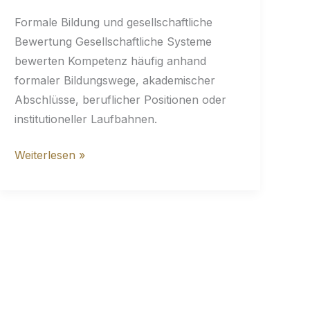
Formale Bildung und gesellschaftliche
Bewertung Gesellschaftliche Systeme
bewerten Kompetenz häufig anhand
formaler Bildungswege, akademischer
Abschlüsse, beruflicher Positionen oder
institutioneller Laufbahnen.
Gesamtstudienzeit:
Weiterlesen »
25
Jahre
plus
–
Lebensstudium
beginnt
nicht
an