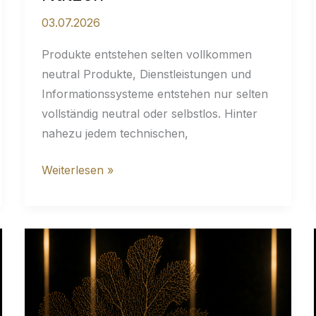
03.07.2026
Produkte entstehen selten vollkommen
neutral Produkte, Dienstleistungen und
Informationssysteme entstehen nur selten
vollständig neutral oder selbstlos. Hinter
nahezu jedem technischen,
Hinter
Weiterlesen »
jedem
Produkt
steht
ein
betriebswirtschaftlicher
Nutzen