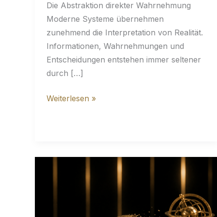
Die Abstraktion direkter Wahrnehmung
Moderne Systeme übernehmen
zunehmend die Interpretation von Realität.
Informationen, Wahrnehmungen und
Entscheidungen entstehen immer seltener
durch […]
Wenn
Weiterlesen »
Wahrnehmung
durch
Systeme
ersetzt
wird