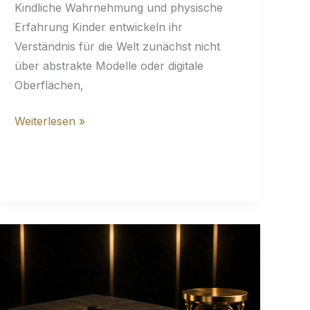
Kindliche Wahrnehmung und physische
Erfahrung Kinder entwickeln ihr
Verständnis für die Welt zunächst nicht
über abstrakte Modelle oder digitale
Oberflächen,
Warum
Weiterlesen »
komplexes
Verständnis
analog
beginnt