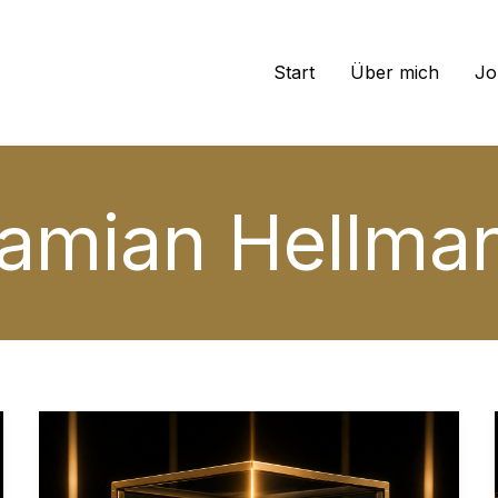
Start
Über mich
Jo
amian Hellma