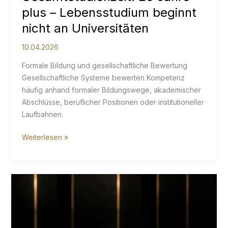
plus – Lebensstudium beginnt
nicht an Universitäten
10.04.2026
Formale Bildung und gesellschaftliche Bewertung
Gesellschaftliche Systeme bewerten Kompetenz
häufig anhand formaler Bildungswege, akademischer
Abschlüsse, beruflicher Positionen oder institutioneller
Laufbahnen.
Gesamtstudienzeit:
Weiterlesen »
25
Jahre
plus
–
Lebensstudium
beginnt
nicht