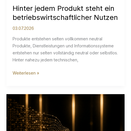
Hinter jedem Produkt steht ein
betriebswirtschaftlicher Nutzen
03.07.2026
Produkte entstehen selten vollkommen neutral
Produkte, Dienstleistungen und Informationssysteme
entstehen nur selten vollständig neutral oder selbstlos.
Hinter nahezu jedem technischen,
Hinter
Weiterlesen »
jedem
Produkt
steht
ein
betriebswirtschaftlicher
Nutzen