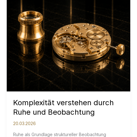
an
Universitäten
Komplexität verstehen durch
Ruhe und Beobachtung
20.03.2026
Ruhe als Grundlage struktureller Beobachtung