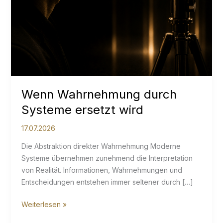
Wenn Wahrnehmung durch
Systeme ersetzt wird
17.07.2026
Die Abstraktion direkter Wahrnehmung Moderne
Systeme übernehmen zunehmend die Interpretation
von Realität. Informationen, Wahrnehmungen und
Entscheidungen entstehen immer seltener durch […]
Wenn
Weiterlesen »
Wahrnehmung