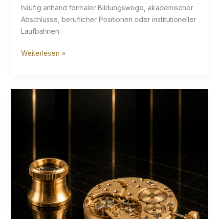
häufig anhand formaler Bildungswege, akademischer
Abschlüsse, beruflicher Positionen oder institutioneller
Laufbahnen.
Gesamtstudienzeit:
Weiterlesen »
25
Jahre
plus
–
Lebensstudium
beginnt
nicht
an
Universitäten