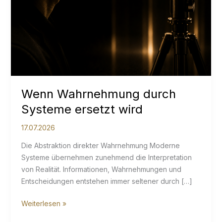
Wenn Wahrnehmung durch
Systeme ersetzt wird
17.07.2026
Die Abstraktion direkter Wahrnehmung Moderne
Systeme übernehmen zunehmend die Interpretation
von Realität. Informationen, Wahrnehmungen und
Entscheidungen entstehen immer seltener durch […]
Wenn
Weiterlesen »
Wahrnehmung