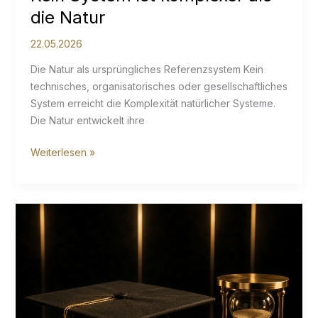
die Natur
22.05.2026
Die Natur als ursprüngliches Referenzsystem Kein
technisches, organisatorisches oder gesellschaftliches
System erreicht die Komplexität natürlicher Systeme.
Die Natur entwickelt ihre
Kein
Weiterlesen »
System
ist
komplexer
als
die
Natur