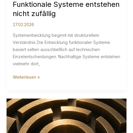
Funktionale Systeme entstehen
nicht zufällig
27.02.2026
Systementwicklung beginnt mit strukturellem
Verständnis Die Entwicklung funktionaler Systeme
basiert selten ausschließlich auf technischen
Einzelentscheidungen. Nachhaltige Systeme entstehen
vielmehr dort,
Funktionale
Weiterlesen »
Systeme
entstehen
nicht
zufällig