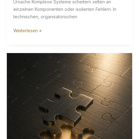
Ursache Komplexe Systeme scheitern selten an
einzelnen Komponenten oder isolierten Fehlern. In
technischen, organisatorischen
Komplexität
Weiterlesen »
entsteht
durch
Wechselwirkungen