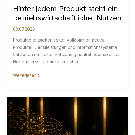
Hinter jedem Produkt steht ein
betriebswirtschaftlicher Nutzen
03.07.2026
Produkte entstehen selten vollkommen neutral
Produkte, Dienstleistungen und Informationssysteme
entstehen nur selten vollständig neutral oder selbstlos.
Hinter nahezu jedem technischen,
Hinter
Weiterlesen »
jedem
Produkt
steht
ein
betriebswirtschaftlicher
Nutzen