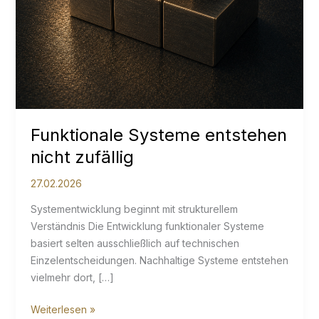
Funktionale Systeme entstehen
nicht zufällig
27.02.2026
Systementwicklung beginnt mit strukturellem
Verständnis Die Entwicklung funktionaler Systeme
basiert selten ausschließlich auf technischen
Einzelentscheidungen. Nachhaltige Systeme entstehen
vielmehr dort, […]
Funktionale
Weiterlesen »