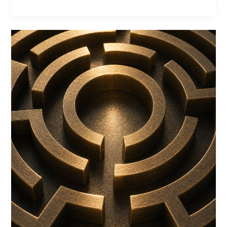
Systeme
entstehen
nicht
zufällig