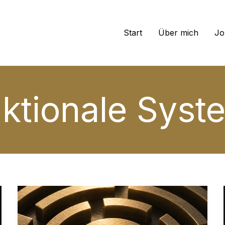
Start
Über mich
Jo
nktionale Syst