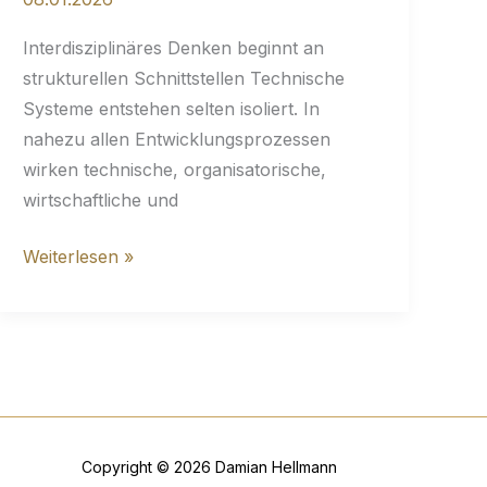
Interdisziplinäres Denken beginnt an
strukturellen Schnittstellen Technische
Systeme entstehen selten isoliert. In
nahezu allen Entwicklungsprozessen
wirken technische, organisatorische,
wirtschaftliche und
Interdisziplinäres
Weiterlesen »
Denken
beginnt
an
strukturellen
Schnittstellen
Copyright © 2026 Damian Hellmann