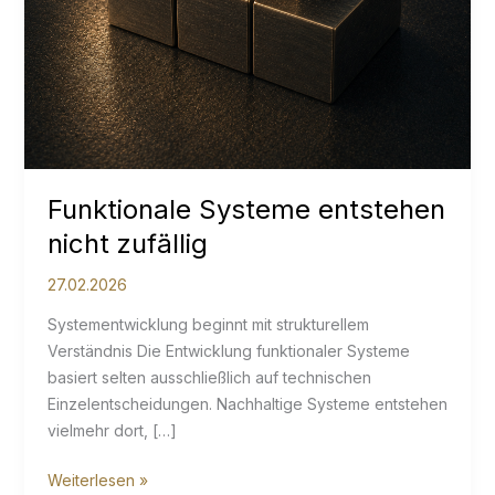
Funktionale Systeme entstehen
nicht zufällig
27.02.2026
Systementwicklung beginnt mit strukturellem
Verständnis Die Entwicklung funktionaler Systeme
basiert selten ausschließlich auf technischen
Einzelentscheidungen. Nachhaltige Systeme entstehen
vielmehr dort, […]
Funktionale
Weiterlesen »