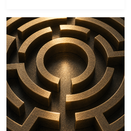
Systeme
entstehen
nicht
zufällig